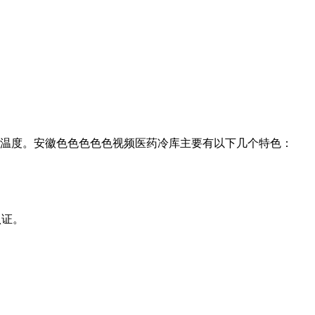
。
安徽色色色色色视频
医药冷库主要有以下几个特色：
。